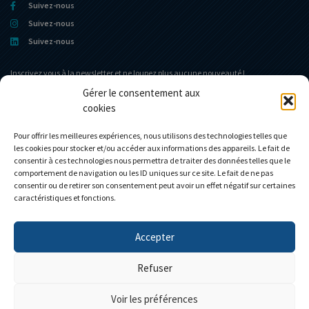
Suivez-nous
Suivez-nous
Suivez-nous
Inscrivez vous à la newsletter et ne loupez plus aucune nouveauté !
Gérer le consentement aux
cookies
Portail d’accueil
Le Musée
L’entreprise
Actualités
Pour offrir les meilleures expériences, nous utilisons des technologies telles que
les cookies pour stocker et/ou accéder aux informations des appareils. Le fait de
Le Club Eligor
Contact
consentir à ces technologies nous permettra de traiter des données telles que le
La boutique
Mon compte
comportement de navigation ou les ID uniques sur ce site. Le fait de ne pas
consentir ou de retirer son consentement peut avoir un effet négatif sur certaines
Modèles personnalisés
Mon panier
caractéristiques et fonctions.
Accepter
Personnalisez votre camion
Refuser
Voir les préférences