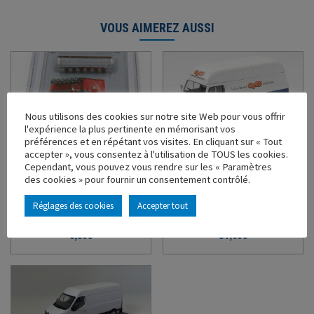
VOUS AIMEREZ AUSSI
Nous utilisons des cookies sur notre site Web pour vous offrir
l'expérience la plus pertinente en mémorisant vos
préférences et en répétant vos visites. En cliquant sur « Tout
accepter », vous consentez à l'utilisation de TOUS les cookies.
RAMPE DE SPOTS SCANIA
RENAULT ESTAFETTE
Cependant, vous pouvez vous rendre sur les « Paramètres
STREAMLINE TOPLINE
COOP SAV
des cookies » pour fournir un consentement contrôlé.
Ref : 120086 - Échelle : 1/43
Ref : 101497 - Échelle : 1/43
Réglages des cookies
Accepter tout
En stock
En stock
8,80
€
37,60
€