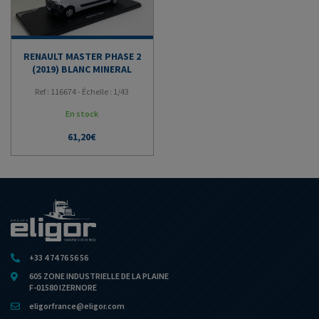
RENAULT MASTER PHASE 2
(2019) BLANC MINERAL
Ref : 116674 - Échelle : 1/43
En stock
61,20
€
+33 4 74 76 56 56
605 ZONE INDUSTRIELLE DE LA PLAINE
F-01580 IZERNORE
eligorfrance@eligor.com