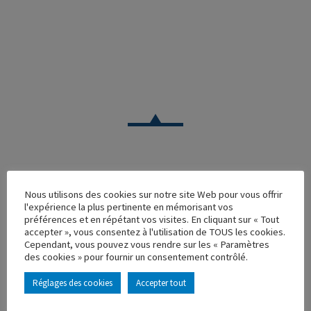
VOITURE
Nous utilisons des cookies sur notre site Web pour vous offrir
l'expérience la plus pertinente en mémorisant vos
RENAULT FREGATE CABRIOLET LES AUTOS DE L’ESPOIR
préférences et en répétant vos visites. En cliquant sur « Tout
accepter », vous consentez à l'utilisation de TOUS les cookies.
Réf. : 101129
Cependant, vous pouvez vous rendre sur les « Paramètres
Rupture de stock
des cookies » pour fournir un consentement contrôlé.
Caractéristique principales :
Réglages des cookies
Accepter tout
AJOUTER À MA COLLECTION