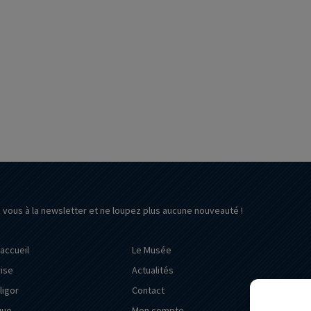
z vous à la newsletter et ne loupez plus aucune nouveauté !
’accueil
Le Musée
rise
Actualités
ligor
Contact
que
Mon compte