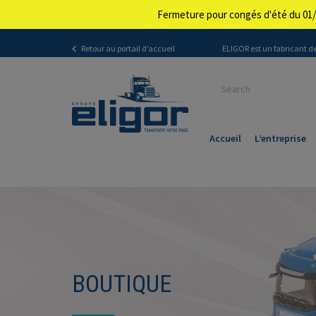
Fermeture pour congés d'été du 01/
Retour au portail d’accueil
ELIGOR est un fabricant de
Accueil
L’entreprise
BOUTIQUE