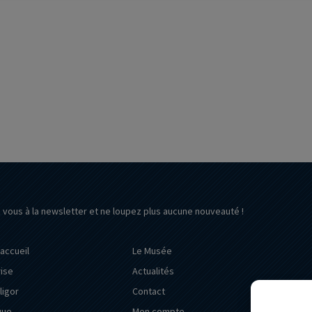
z vous à la newsletter et ne loupez plus aucune nouveauté !
’accueil
Le Musée
rise
Actualités
ligor
Contact
que
Mon compte