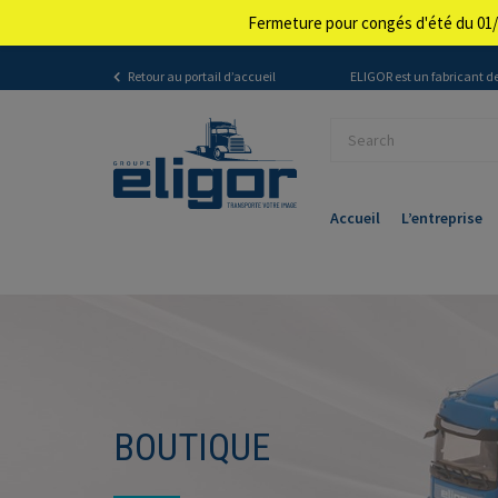
Fermeture pour congés d'été du 01/
Retour au portail d’accueil
ELIGOR est un fabricant de
Accueil
L’entreprise
BOUTIQUE