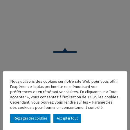
CAMION
Nous utilisons des cookies sur notre site Web pour vous offrir
l'expérience la plus pertinente en mémorisant vos
RENAULT AE 500 MAGNUM JAUNE 50 00 510 457
préférences et en répétant vos visites. En cliquant sur « Tout
accepter », vous consentez à l'utilisation de TOUS les cookies.
Réf. : 110730
Cependant, vous pouvez vous rendre sur les « Paramètres
Rupture de stock
des cookies » pour fournir un consentement contrôlé.
Caractéristique principales :
Réglages des cookies
Accepter tout
AJOUTER À MA COLLECTION