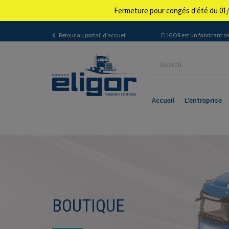
Fermeture pour congés d'été du 01/
Retour au portail d’accueil
ELIGOR est un fabricant de
Accueil
L’entreprise
BOUTIQUE