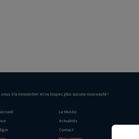
z vous à la newsletter et ne loupez plus aucune nouveauté !
’accueil
Le Musée
rise
Actualités
ligor
Contact
que
Mon compte