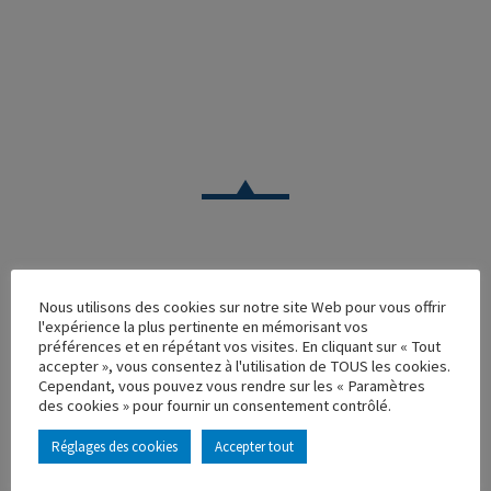
VOITURE
Nous utilisons des cookies sur notre site Web pour vous offrir
l'expérience la plus pertinente en mémorisant vos
RENAULT 100KG BOUCHERIE CHARCUTERIE
préférences et en répétant vos visites. En cliquant sur « Tout
accepter », vous consentez à l'utilisation de TOUS les cookies.
Réf. : 100637
Cependant, vous pouvez vous rendre sur les « Paramètres
Rupture de stock
des cookies » pour fournir un consentement contrôlé.
Caractéristique principales :
Réglages des cookies
Accepter tout
AJOUTER À MA COLLECTION