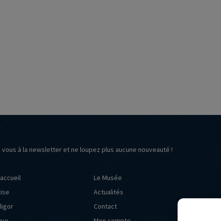
z vous à la newsletter et ne loupez plus aucune nouveauté !
’accueil
Le Musée
rise
Actualités
ligor
Contact
que
Mon compte