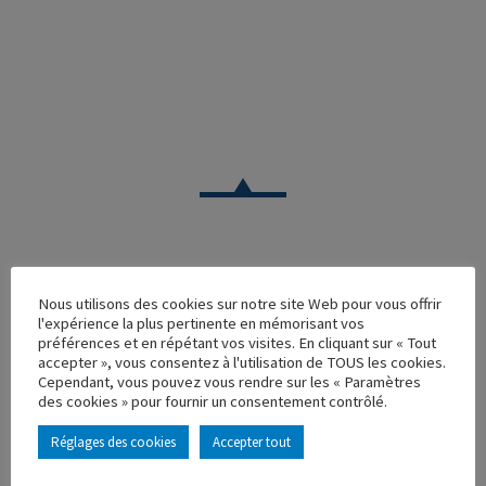
CAMION
Nous utilisons des cookies sur notre site Web pour vous offrir
l'expérience la plus pertinente en mémorisant vos
REMORQUE FRAPPA BLANCHE SEULE
préférences et en répétant vos visites. En cliquant sur « Tout
accepter », vous consentez à l'utilisation de TOUS les cookies.
Réf. : 115513
Cependant, vous pouvez vous rendre sur les « Paramètres
Rupture de stock
des cookies » pour fournir un consentement contrôlé.
Caractéristique principales :
Réglages des cookies
Accepter tout
AJOUTER À MA COLLECTION