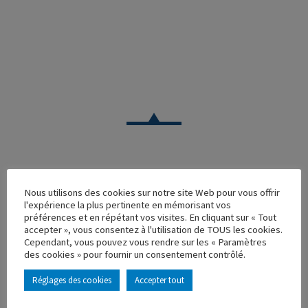
CAMION
Nous utilisons des cookies sur notre site Web pour vous offrir
l'expérience la plus pertinente en mémorisant vos
PORTEUR LOUEZ VALEM NEUILLY S/ MAR
préférences et en répétant vos visites. En cliquant sur « Tout
accepter », vous consentez à l'utilisation de TOUS les cookies.
Réf. : 110618
Cependant, vous pouvez vous rendre sur les « Paramètres
Rupture de stock
des cookies » pour fournir un consentement contrôlé.
Caractéristique principales :
Réglages des cookies
Accepter tout
AJOUTER À MA COLLECTION