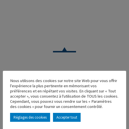
VOITURE
Nous utilisons des cookies sur notre site Web pour vous offrir
l'expérience la plus pertinente en mémorisant vos
PEUGEOT PARTNER SERVICE PEUGEOT ETS BERNARD
préférences et en répétant vos visites. En cliquant sur « Tout
accepter », vous consentez à l'utilisation de TOUS les cookies.
Réf. : 100986
Cependant, vous pouvez vous rendre sur les « Paramètres
Rupture de stock
des cookies » pour fournir un consentement contrôlé.
Caractéristique principales :
Réglages des cookies
Accepter tout
AJOUTER À MA COLLECTION