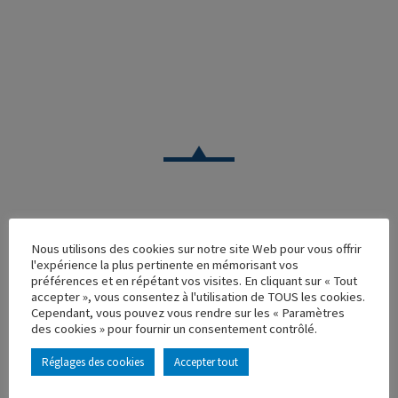
VOITURE
Nous utilisons des cookies sur notre site Web pour vous offrir
l'expérience la plus pertinente en mémorisant vos
PEUGEOT D4A ETS ESCOBAR
préférences et en répétant vos visites. En cliquant sur « Tout
accepter », vous consentez à l'utilisation de TOUS les cookies.
Réf. : 150148
Cependant, vous pouvez vous rendre sur les « Paramètres
Rupture de stock
des cookies » pour fournir un consentement contrôlé.
Caractéristique principales :
Réglages des cookies
Accepter tout
AJOUTER À MA COLLECTION