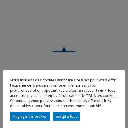
VOITURE
Nous utilisons des cookies sur notre site Web pour vous offrir
l'expérience la plus pertinente en mémorisant vos
PEUGEOT 404 PICK UP DDE
préférences et en répétant vos visites. En cliquant sur « Tout
accepter », vous consentez à l'utilisation de TOUS les cookies.
Réf. : 100294
Cependant, vous pouvez vous rendre sur les « Paramètres
Rupture de stock
des cookies » pour fournir un consentement contrôlé.
Caractéristique principales :
Réglages des cookies
Accepter tout
AJOUTER À MA COLLECTION