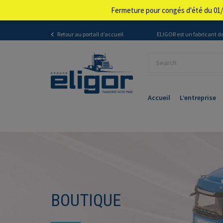
Fermeture pour congés d'été du 01/
Retour au portail d’accueil
ELIGOR est un fabricant de
Accueil
L’entreprise
BOUTIQUE