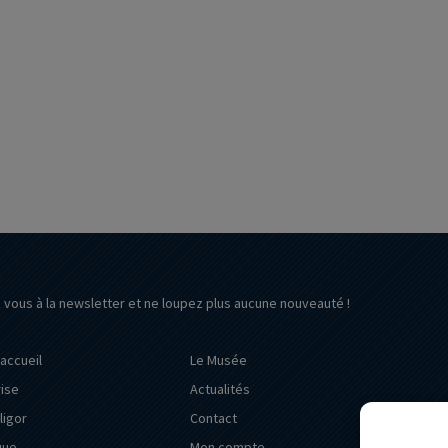
z vous à la newsletter et ne loupez plus aucune nouveauté !
’accueil
Le Musée
rise
Actualités
ligor
Contact
que
Mon compte