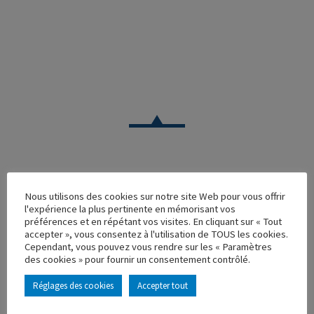
VOITURE
Nous utilisons des cookies sur notre site Web pour vous offrir
l'expérience la plus pertinente en mémorisant vos
PEUGEOT 404 BREAK TAXI HOTEL DE FRANCE
préférences et en répétant vos visites. En cliquant sur « Tout
accepter », vous consentez à l'utilisation de TOUS les cookies.
Réf. : 100264
Cependant, vous pouvez vous rendre sur les « Paramètres
Rupture de stock
des cookies » pour fournir un consentement contrôlé.
Caractéristique principales :
Réglages des cookies
Accepter tout
AJOUTER À MA COLLECTION