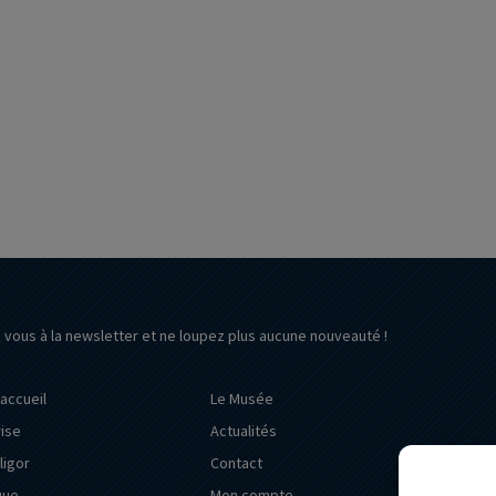
z vous à la newsletter et ne loupez plus aucune nouveauté !
’accueil
Le Musée
rise
Actualités
ligor
Contact
que
Mon compte