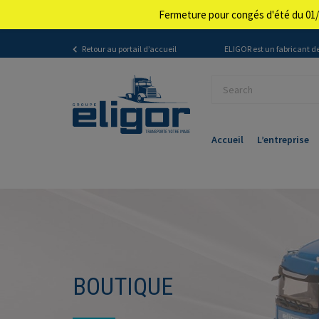
Fermeture pour congés d'été du 01/
Retour au portail d’accueil
ELIGOR est un fabricant de
Accueil
L’entreprise
BOUTIQUE