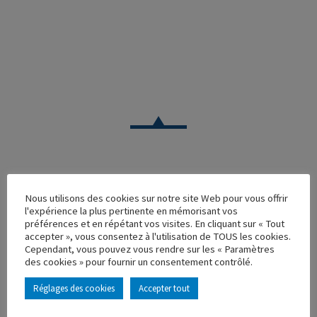
VOITURE
Nous utilisons des cookies sur notre site Web pour vous offrir
l'expérience la plus pertinente en mémorisant vos
OPEL OLYMPIA BREAK VITREE BLANC
préférences et en répétant vos visites. En cliquant sur « Tout
accepter », vous consentez à l'utilisation de TOUS les cookies.
Réf. : 140056
Cependant, vous pouvez vous rendre sur les « Paramètres
Rupture de stock
des cookies » pour fournir un consentement contrôlé.
Caractéristique principales :
Réglages des cookies
Accepter tout
AJOUTER À MA COLLECTION