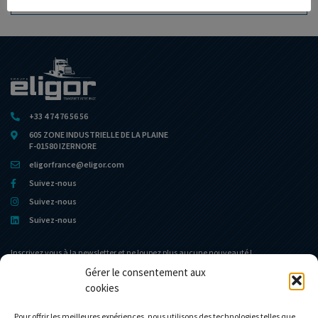
AJOUTER À MA COLLECTION
+33 4 74 76 56 56
605 ZONE INDUSTRIELLE DE LA PLAINE
F-01580 IZERNORE
eligorfrance@eligor.com
Suivez-nous
Suivez-nous
Suivez-nous
Inscrivez vous à la newsletter et ne loupez plus aucune nouveauté !
Gérer le consentement aux
cookies
Portail d’accueil
Le Musée
L’entreprise
Actualités
Pour offrir les meilleures expériences, nous utilisons des technologies telles que