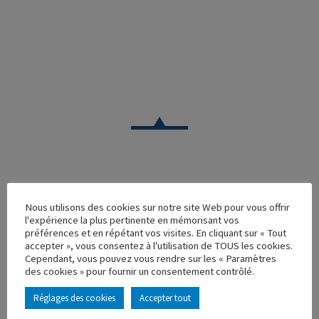
CAMION
Nous utilisons des cookies sur notre site Web pour vous offrir
MERCEDES ACTROS MP2 6*4 1850 V8 SEMI PORTE
l'expérience la plus pertinente en mémorisant vos
ENGINS TRPS CHERVIER
préférences et en répétant vos visites. En cliquant sur « Tout
accepter », vous consentez à l'utilisation de TOUS les cookies.
Réf. : 113481
Cependant, vous pouvez vous rendre sur les « Paramètres
Rupture de stock
des cookies » pour fournir un consentement contrôlé.
Caractéristique principales :
Réglages des cookies
Accepter tout