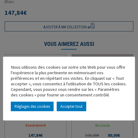
Blanc
147,84
€
AJOUTER À MA COLLECTION
VOUS AIMEREZ AUSSI
Promo !
Nous utilisons des cookies sur notre site Web pour vous offrir
l'expérience la plus pertinente en mémorisant vos
préférences et en répétant vos visites. En cliquant sur « Tout
accepter », vous consentez à l'utilisation de TOUS les cookies.
Cependant, vous pouvez vous rendre sur les « Paramètres
des cookies » pour fournir un consentement contrôlé.
SCANIA S500 REMORQUE
TRACTEUR RENAULT T520
FOURGON O2TRANS
HIGH 2021 COQUELLE DAX
Réglages des cookies
Accepter tout
Ref : 117377 - Échelle : 1/43
Ref : 117970 - Échelle : 1/43
Stock limité
En stock
147,84
€
108,00
€
Le
80,00
€
Le