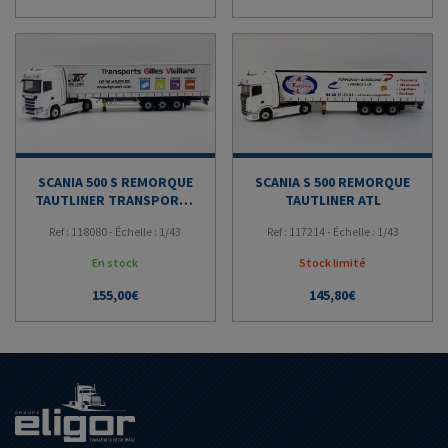
prix
prix
initial
actuel
était :
est :
108,00€.
80,00€.
SCANIA 500 S REMORQUE
SCANIA S 500 REMORQUE
TAUTLINER TRANSPORTS
TAUTLINER ATL
GILLES VIEILLARD
Ref : 118080 - Échelle : 1/43
Ref : 117214 - Échelle : 1/43
En stock
Stock limité
155,00
€
145,80
€