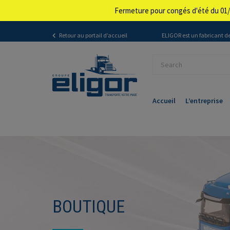
Fermeture pour congés d'été du 01/
Retour au portail d’accueil
ELIGOR est un fabricant de
Accueil
L’entreprise
BOUTIQUE