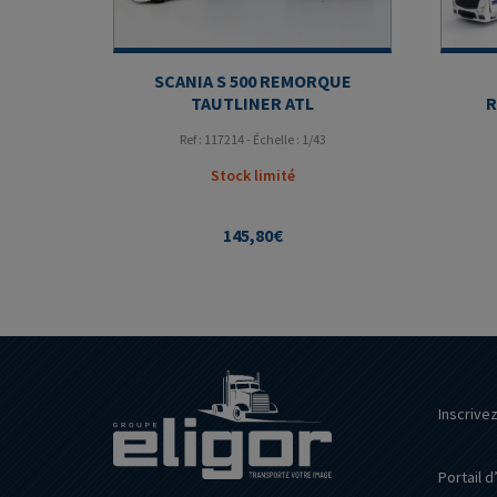
SCANIA S 500 REMORQUE
TAUTLINER ATL
R
Ref : 117214 - Échelle : 1/43
Stock limité
145,80
€
Inscrive
Portail d