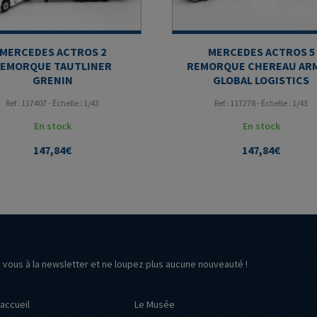
MERCEDES ACTROS 2
MERCEDES ACTROS 5
EMORQUE TAUTLINER
REMORQUE CHEREAU AR
GRENIN
GLOBAL LOGISTICS
Ref : 117407 - Échelle : 1/43
Ref : 117278 - Échelle : 1/43
En stock
En stock
147,84
€
147,84
€
z vous à la newsletter et ne loupez plus aucune nouveauté !
’accueil
Le Musée