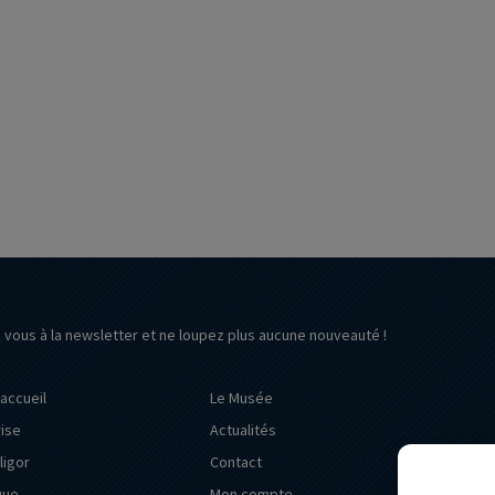
z vous à la newsletter et ne loupez plus aucune nouveauté !
’accueil
Le Musée
rise
Actualités
ligor
Contact
que
Mon compte