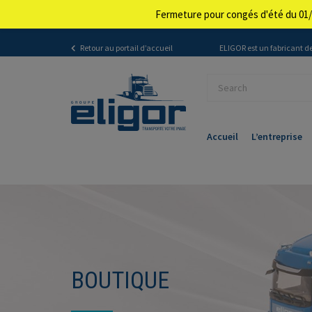
Fermeture pour congés d'été du 01/
Retour au portail d’accueil
ELIGOR est un fabricant de
Accueil
L’entreprise
BOUTIQUE