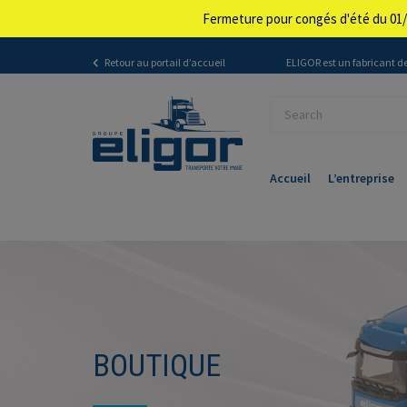
Fermeture pour congés d'été du 01/
Retour au portail d’accueil
ELIGOR est un fabricant de
Accueil
L’entreprise
BOUTIQUE