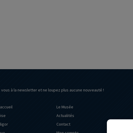
z vous à la newsletter et ne loupez plus aucune nouveauté !
’accueil
Le Musée
rise
Actualités
ligor
Contact
que
Mon compte