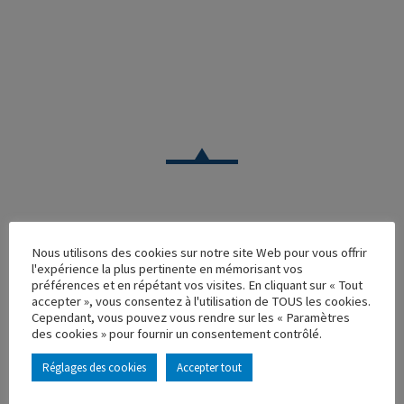
CAMION
Nous utilisons des cookies sur notre site Web pour vous offrir
l'expérience la plus pertinente en mémorisant vos
MERCEDES 1948 TRS GUISNEL
préférences et en répétant vos visites. En cliquant sur « Tout
accepter », vous consentez à l'utilisation de TOUS les cookies.
Réf. : 110437
Cependant, vous pouvez vous rendre sur les « Paramètres
Rupture de stock
des cookies » pour fournir un consentement contrôlé.
Caractéristique principales :
Réglages des cookies
Accepter tout
AJOUTER À MA COLLECTION