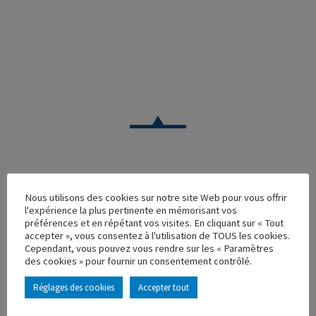
VOITURE
Nous utilisons des cookies sur notre site Web pour vous offrir
l'expérience la plus pertinente en mémorisant vos
LANCIA AURELIA B20 BLANC
préférences et en répétant vos visites. En cliquant sur « Tout
accepter », vous consentez à l'utilisation de TOUS les cookies.
Réf. : 100570
Cependant, vous pouvez vous rendre sur les « Paramètres
Rupture de stock
des cookies » pour fournir un consentement contrôlé.
Caractéristique principales :
Réglages des cookies
Accepter tout
AJOUTER À MA COLLECTION