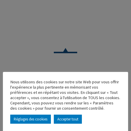
CAMION
Nous utilisons des cookies sur notre site Web pour vous offrir
l'expérience la plus pertinente en mémorisant vos
KENWORTH COURSE DANZAS JAUNE
préférences et en répétant vos visites. En cliquant sur « Tout
accepter », vous consentez à l'utilisation de TOUS les cookies.
Réf. : 110195
Cependant, vous pouvez vous rendre sur les « Paramètres
Rupture de stock
des cookies » pour fournir un consentement contrôlé.
Caractéristique principales :
Réglages des cookies
Accepter tout
AJOUTER À MA COLLECTION