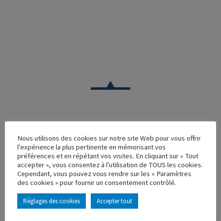
VOITURE
Nous utilisons des cookies sur notre site Web pour vous offrir
l'expérience la plus pertinente en mémorisant vos
JAGUAR MK1 BERLINE 1960 GRIS
préférences et en répétant vos visites. En cliquant sur « Tout
accepter », vous consentez à l'utilisation de TOUS les cookies.
Réf. : 100556
Cependant, vous pouvez vous rendre sur les « Paramètres
Rupture de stock
des cookies » pour fournir un consentement contrôlé.
Caractéristique principales :
Réglages des cookies
Accepter tout
AJOUTER À MA COLLECTION