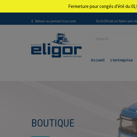
Fermeture pour congés d'été du 01/
Retour au portail d’accueil
ELIGOR est un fabricant de
Accueil
L’entreprise
BOUTIQUE