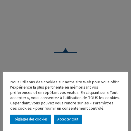
CAMION
Nous utilisons des cookies sur notre site Web pour vous offrir
l'expérience la plus pertinente en mémorisant vos
IVECO STRALIS HI WAY TAUTLINER GRILLOBOIS
préférences et en répétant vos visites. En cliquant sur « Tout
accepter », vous consentez à l'utilisation de TOUS les cookies.
Réf. : 115776
Cependant, vous pouvez vous rendre sur les « Paramètres
Rupture de stock
des cookies » pour fournir un consentement contrôlé.
Caractéristique principales :
Réglages des cookies
Accepter tout
AJOUTER À MA COLLECTION