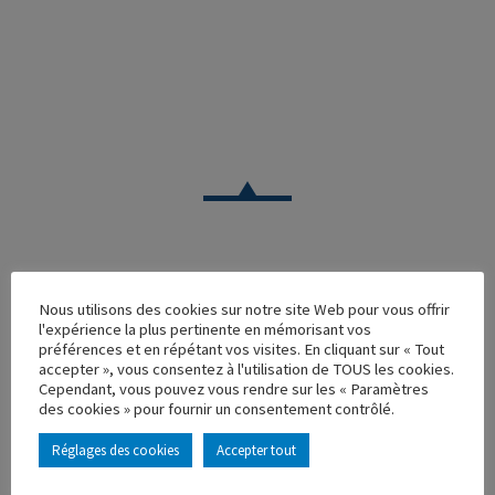
CAMION
Nous utilisons des cookies sur notre site Web pour vous offrir
l'expérience la plus pertinente en mémorisant vos
IVECO STRALIS HI WAY FOURGON NEGO TRANSPORTS
préférences et en répétant vos visites. En cliquant sur « Tout
accepter », vous consentez à l'utilisation de TOUS les cookies.
Réf. : 115076
Cependant, vous pouvez vous rendre sur les « Paramètres
Rupture de stock
des cookies » pour fournir un consentement contrôlé.
Caractéristique principales :
Réglages des cookies
Accepter tout
AJOUTER À MA COLLECTION