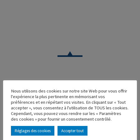
CAMION
Nous utilisons des cookies sur notre site Web pour vous offrir
IVECO STRALIS 2012 SEMI TAUTLINER MARTENAT
l'expérience la plus pertinente en mémorisant vos
BRETAGNE
préférences et en répétant vos visites. En cliquant sur « Tout
accepter », vous consentez à l'utilisation de TOUS les cookies.
Réf. : 114830
Cependant, vous pouvez vous rendre sur les « Paramètres
Rupture de stock
des cookies » pour fournir un consentement contrôlé.
Caractéristique principales :
Réglages des cookies
Accepter tout