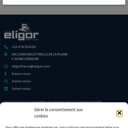
AJOUTER À MA COLLECTION
+33 4 74 76 56 56
605 ZONE INDUSTRIELLE DE LA PLAINE
F-01580 IZERNORE
eligorfrance@eligor.com
Suivez-nous
Suivez-nous
Suivez-nous
Inscrivez vous à la newsletter et ne loupez plus aucune nouveauté !
Gérer le consentement aux
cookies
Portail d’accueil
Le Musée
L’entreprise
Actualités
Pour offrir les meilleures expériences, nous utilisons des technologies telles que