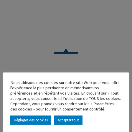
VOITURE
Nous utilisons des cookies sur notre site Web pour vous offrir
l'expérience la plus pertinente en mémorisant vos
FORD V8 ROADSTER DECAPOTEE NOIR
préférences et en répétant vos visites. En cliquant sur « Tout
accepter », vous consentez à l'utilisation de TOUS les cookies.
Réf. : 100544
Cependant, vous pouvez vous rendre sur les « Paramètres
Rupture de stock
des cookies » pour fournir un consentement contrôlé.
Caractéristique principales :
Réglages des cookies
Accepter tout
AJOUTER À MA COLLECTION