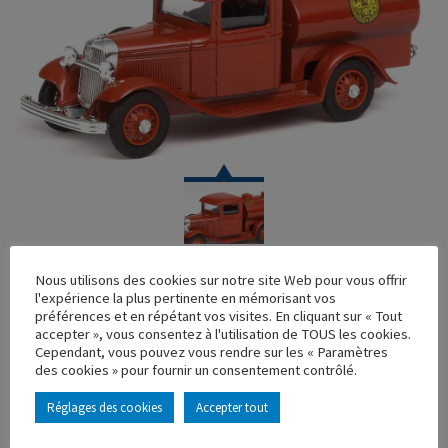
VOITURE
Nous utilisons des cookies sur notre site Web pour vous offrir
l'expérience la plus pertinente en mémorisant vos
FORD V8 CITERNEPOMPIERS SAN FRANCISCO
préférences et en répétant vos visites. En cliquant sur « Tout
accepter », vous consentez à l'utilisation de TOUS les cookies.
Réf. : 100191
Cependant, vous pouvez vous rendre sur les « Paramètres
Rupture de stock
des cookies » pour fournir un consentement contrôlé.
Caractéristique principales :
Réglages des cookies
Accepter tout
AJOUTER À MA COLLECTION