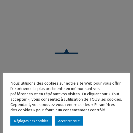
CAMION
Nous utilisons des cookies sur notre site Web pour vous offrir
l'expérience la plus pertinente en mémorisant vos
DAF XF106 SEMI TSE FRANCE
préférences et en répétant vos visites. En cliquant sur « Tout
accepter », vous consentez à l'utilisation de TOUS les cookies.
Réf. : 115883
Cependant, vous pouvez vous rendre sur les « Paramètres
Rupture de stock
des cookies » pour fournir un consentement contrôlé.
Caractéristique principales :
Réglages des cookies
Accepter tout
AJOUTER À MA COLLECTION