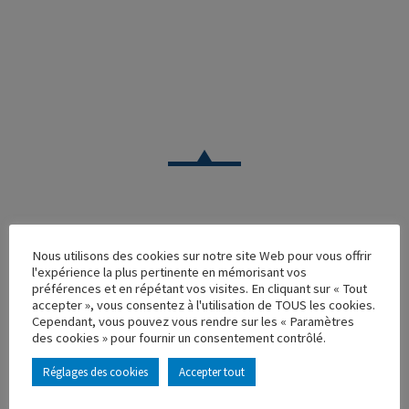
CAMION
Nous utilisons des cookies sur notre site Web pour vous offrir
l'expérience la plus pertinente en mémorisant vos
DAF XF SUPERSPACE CAB FOURGON ALL SOLUTIONS
préférences et en répétant vos visites. En cliquant sur « Tout
accepter », vous consentez à l'utilisation de TOUS les cookies.
Réf. : 116235
Cependant, vous pouvez vous rendre sur les « Paramètres
Rupture de stock
des cookies » pour fournir un consentement contrôlé.
Caractéristique principales :
Réglages des cookies
Accepter tout
AJOUTER À MA COLLECTION