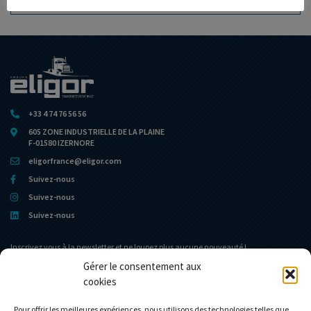
AJOUTER À MA COLLECTION
+33 4 74 76 56 56
605 ZONE INDUSTRIELLE DE LA PLAINE
F-01580 IZERNORE
eligorfrance@eligor.com
Suivez-nous
Suivez-nous
Suivez-nous
Inscrivez vous à la newsletter et ne loupez plus aucune nouveauté !
Gérer le consentement aux
cookies
Portail d’accueil
Le Musée
L’entreprise
Actualités
Pour offrir les meilleures expériences, nous utilisons des technologies telles que