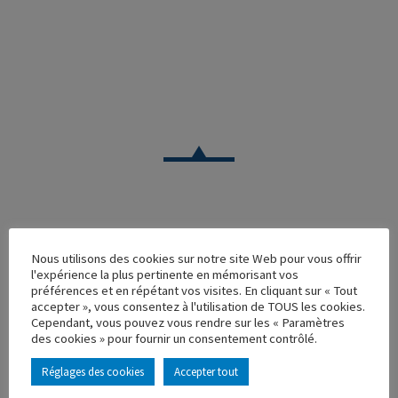
CAMION
Nous utilisons des cookies sur notre site Web pour vous offrir
DAF XF EURO 6 SPACE CAB SALESKY RHONE ALPES
l'expérience la plus pertinente en mémorisant vos
SEMI CHEREAU MARTINET
préférences et en répétant vos visites. En cliquant sur « Tout
accepter », vous consentez à l'utilisation de TOUS les cookies.
Réf. : 115953
Cependant, vous pouvez vous rendre sur les « Paramètres
Rupture de stock
des cookies » pour fournir un consentement contrôlé.
Caractéristique principales :
Réglages des cookies
Accepter tout