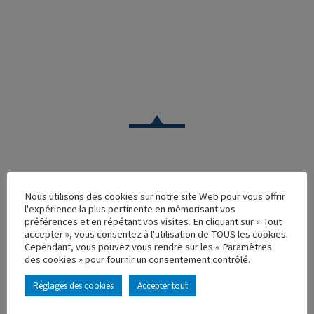
CAMION
Nous utilisons des cookies sur notre site Web pour vous offrir
l'expérience la plus pertinente en mémorisant vos
DAF XF EURO 6 SPACE CAB CONTAINER VEYNAT 16
préférences et en répétant vos visites. En cliquant sur « Tout
accepter », vous consentez à l'utilisation de TOUS les cookies.
Réf. : 116104
Cependant, vous pouvez vous rendre sur les « Paramètres
Rupture de stock
des cookies » pour fournir un consentement contrôlé.
Caractéristique principales :
Réglages des cookies
Accepter tout
AJOUTER À MA COLLECTION