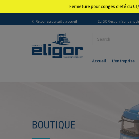
Fermeture pour congés d'été du 01/
Retour au portail d’accueil
ELIGOR est un fabricant de
Accueil
L’entreprise
BOUTIQUE