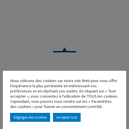
VOITURE
Nous utilisons des cookies sur notre site Web pour vous offrir
l'expérience la plus pertinente en mémorisant vos
CITROEN SM 10EME ICCCR
préférences et en répétant vos visites. En cliquant sur « Tout
accepter », vous consentez à l'utilisation de TOUS les cookies.
Réf. : 100443
Cependant, vous pouvez vous rendre sur les « Paramètres
Rupture de stock
des cookies » pour fournir un consentement contrôlé.
Caractéristique principales :
Réglages des cookies
Accepter tout
AJOUTER À MA COLLECTION