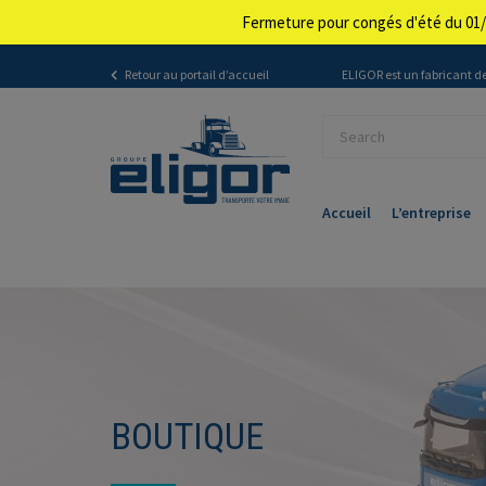
Fermeture pour congés d'été du 01/
Retour au portail d’accueil
ELIGOR est un fabricant de
Accueil
L’entreprise
BOUTIQUE