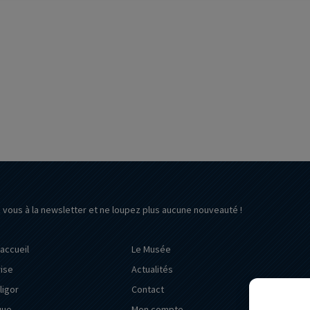
z vous à la newsletter et ne loupez plus aucune nouveauté !
’accueil
Le Musée
rise
Actualités
ligor
Contact
que
Mon compte