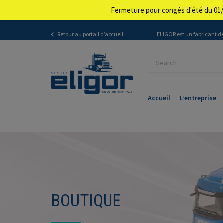
Fermeture pour congés d'été du 01/
Retour au portail d’accueil
ELIGOR est un fabricant de
Accueil
L’entreprise
BOUTIQUE