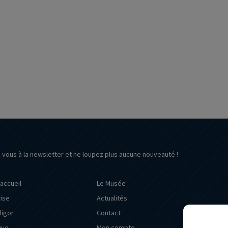
z vous à la newsletter et ne loupez plus aucune nouveauté !
’accueil
Le Musée
rise
Actualités
ligor
Contact
que
Mon compte