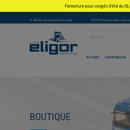
Fermeture pour congés d'été du 01/
Retour au portail d’accueil
ELIGOR est un fabricant de
Accueil
L’entreprise
BOUTIQUE