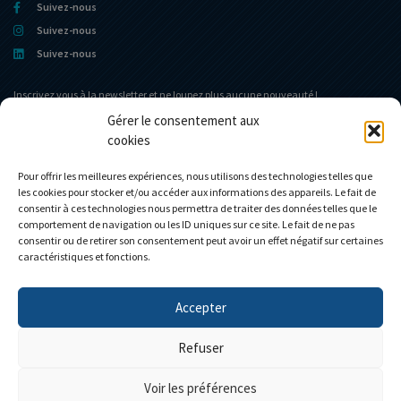
Suivez-nous
Suivez-nous
Suivez-nous
Inscrivez vous à la newsletter et ne loupez plus aucune nouveauté !
Gérer le consentement aux
cookies
Portail d’accueil
Le Musée
L’entreprise
Actualités
Pour offrir les meilleures expériences, nous utilisons des technologies telles que
les cookies pour stocker et/ou accéder aux informations des appareils. Le fait de
Le Club Eligor
Contact
consentir à ces technologies nous permettra de traiter des données telles que le
La boutique
Mon compte
comportement de navigation ou les ID uniques sur ce site. Le fait de ne pas
consentir ou de retirer son consentement peut avoir un effet négatif sur certaines
Modèles personnalisés
Mon panier
caractéristiques et fonctions.
Accepter
Personnalisez votre camion
Refuser
Voir les préférences