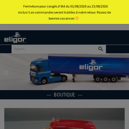
0
Fermeture pour congés d'été du 01/08/2026 au 23/08/2026
inclus ! Les commandes seront traitées à notre retour. Passez de
bonnes vacances
Retour
au
portail
d’accueil
Menu
BOUTIQUE