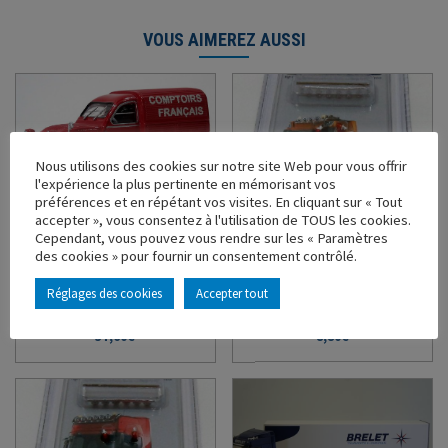
VOUS AIMEREZ AUSSI
Nous utilisons des cookies sur notre site Web pour vous offrir
l'expérience la plus pertinente en mémorisant vos
préférences et en répétant vos visites. En cliquant sur « Tout
accepter », vous consentez à l'utilisation de TOUS les cookies.
CITROEN 2CV AZU
RAMPES DE SPOTS DAF
Cependant, vous pouvez vous rendre sur les « Paramètres
PUBLICITAIRE COMPTOIRS
EURO 6 SUPERSPACE
des cookies » pour fournir un consentement contrôlé.
FRANCAIS
Ref : 101465 - Échelle : 1/43
Ref : 120082 - Échelle : 1/43
Réglages des cookies
Accepter tout
En stock
En stock
37,60
€
8,80
€