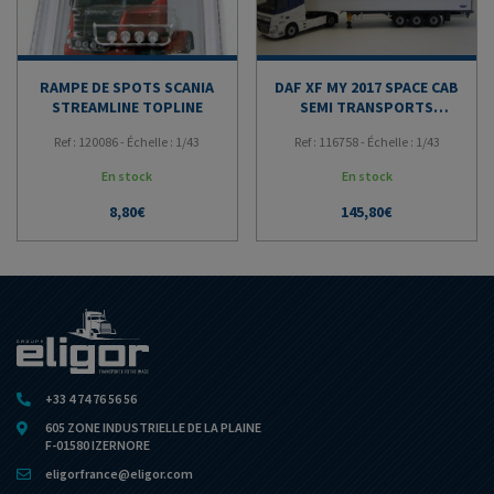
RAMPE DE SPOTS SCANIA
DAF XF MY 2017 SPACE CAB
STREAMLINE TOPLINE
SEMI TRANSPORTS
BRELET
Ref : 120086 - Échelle : 1/43
Ref : 116758 - Échelle : 1/43
En stock
En stock
8,80
€
145,80
€
+33 4 74 76 56 56
605 ZONE INDUSTRIELLE DE LA PLAINE
F-01580 IZERNORE
eligorfrance@eligor.com