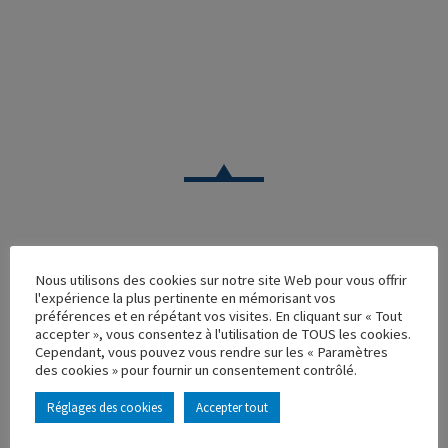
VOITURE
Nous utilisons des cookies sur notre site Web pour vous offrir
l'expérience la plus pertinente en mémorisant vos
CITROEN DS21 40EME ANNIVERSAIRE
préférences et en répétant vos visites. En cliquant sur « Tout
accepter », vous consentez à l'utilisation de TOUS les cookies.
Réf. : 100224
Cependant, vous pouvez vous rendre sur les « Paramètres
Rupture de stock
des cookies » pour fournir un consentement contrôlé.
Caractéristique principales :
Réglages des cookies
Accepter tout
AJOUTER À MA COLLECTION