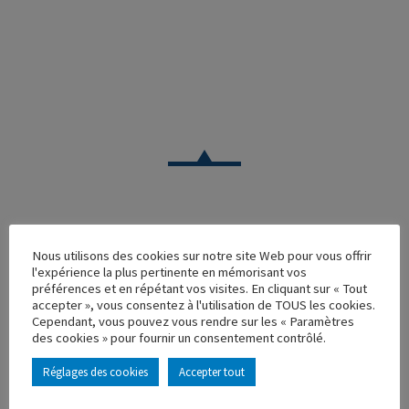
VOITURE
Nous utilisons des cookies sur notre site Web pour vous offrir
l'expérience la plus pertinente en mémorisant vos
CITROEN C15 SAPRR AUTOROUTE BLANC
préférences et en répétant vos visites. En cliquant sur « Tout
accepter », vous consentez à l'utilisation de TOUS les cookies.
Réf. : 100365
Cependant, vous pouvez vous rendre sur les « Paramètres
Rupture de stock
des cookies » pour fournir un consentement contrôlé.
Caractéristique principales :
Réglages des cookies
Accepter tout
AJOUTER À MA COLLECTION