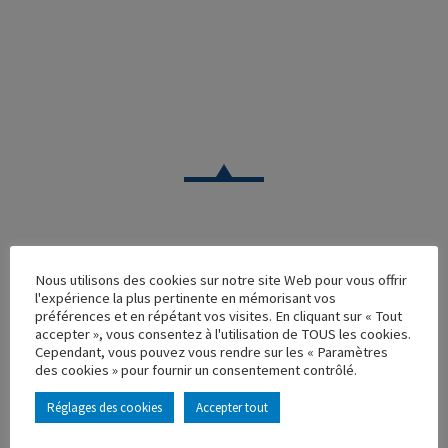
VOITURE
Nous utilisons des cookies sur notre site Web pour vous offrir
l'expérience la plus pertinente en mémorisant vos
CITROEN C15 CISE
préférences et en répétant vos visites. En cliquant sur « Tout
accepter », vous consentez à l'utilisation de TOUS les cookies.
Réf. : 100376
Cependant, vous pouvez vous rendre sur les « Paramètres
Rupture de stock
des cookies » pour fournir un consentement contrôlé.
Caractéristique principales :
Réglages des cookies
Accepter tout
AJOUTER À MA COLLECTION