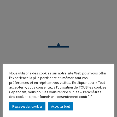
VOITURE
Nous utilisons des cookies sur notre site Web pour vous offrir
l'expérience la plus pertinente en mémorisant vos
CITROEN 500KG « PHILIPS »
préférences et en répétant vos visites. En cliquant sur « Tout
accepter », vous consentez à l'utilisation de TOUS les cookies.
Réf. : 100097
Cependant, vous pouvez vous rendre sur les « Paramètres
Rupture de stock
des cookies » pour fournir un consentement contrôlé.
Caractéristique principales :
Réglages des cookies
Accepter tout
AJOUTER À MA COLLECTION