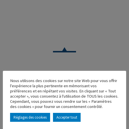
VOITURE
Nous utilisons des cookies sur notre site Web pour vous offrir
l'expérience la plus pertinente en mémorisant vos
CITROEN 500KG NORMA JAUNE ET BLEUE
préférences et en répétant vos visites. En cliquant sur « Tout
accepter », vous consentez à l'utilisation de TOUS les cookies.
Réf. : 100014
Cependant, vous pouvez vous rendre sur les « Paramètres
Rupture de stock
des cookies » pour fournir un consentement contrôlé.
Caractéristique principales :
Réglages des cookies
Accepter tout
AJOUTER À MA COLLECTION