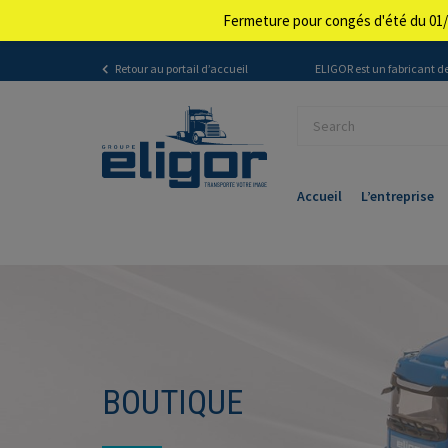
Fermeture pour congés d'été du 01/
Retour au portail d’accueil
ELIGOR est un fabricant de
Accueil
L’entreprise
BOUTIQUE