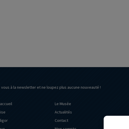
z vous à la newsletter et ne loupez plus aucune nouveauté !
’accueil
Le Musée
rise
Actualités
ligor
Contact
que
Mon compte