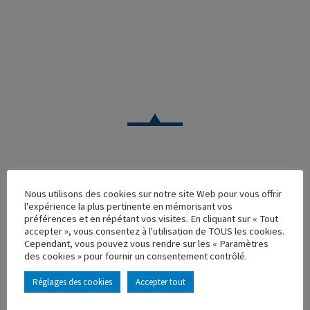
CAMION
Nous utilisons des cookies sur notre site Web pour vous offrir
l'expérience la plus pertinente en mémorisant vos
CAMION REMORQUE RENAULT R350 GV TRANS
préférences et en répétant vos visites. En cliquant sur « Tout
accepter », vous consentez à l'utilisation de TOUS les cookies.
Réf. : 110560
Cependant, vous pouvez vous rendre sur les « Paramètres
Rupture de stock
des cookies » pour fournir un consentement contrôlé.
Caractéristique principales :
Réglages des cookies
Accepter tout
AJOUTER À MA COLLECTION