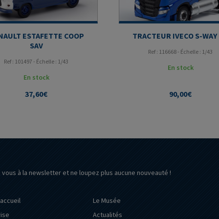
NAULT ESTAFETTE COOP
TRACTEUR IVECO S-WAY
SAV
Ref : 116668 - Échelle : 1/43
Ref : 101497 - Échelle : 1/43
En stock
En stock
37,60
€
90,00
€
z vous à la newsletter et ne loupez plus aucune nouveauté !
’accueil
Le Musée
rise
Actualités