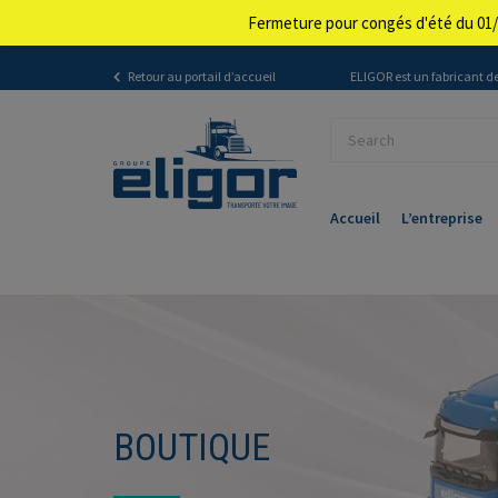
Fermeture pour congés d'été du 01/
Retour au portail d’accueil
ELIGOR est un fabricant de
Accueil
L’entreprise
BOUTIQUE