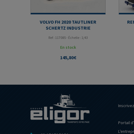
VOLVO FH 2020 TAUTLINER
RE
SCHERTZ INDUSTRIE
Ref : 117085 - Échelle : 1/43
En stock
145,80
€
Inscrive
Portail d
L’entrep